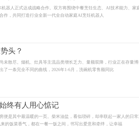
机器人正式达成战略合作。双方将围绕中餐烹饪生态、AI技术能力、家
合作，共同打造行业全新一代全自动家庭AI烹饪机器人
长势头？
尚未散尽。烟机、灶具等主流品类增长乏力、量额双降，行业正在存量博
了一条完全不同的曲线，2026年1-6月，洗碗机零售额同比
是始终有人用心惦记
便是其中最温暖的一页。柴米油盐，看似琐碎，却串联起一家人的日常
飘来的饭菜香气，都在一餐一饭之间，书写出爱意和牵绊，让幸福