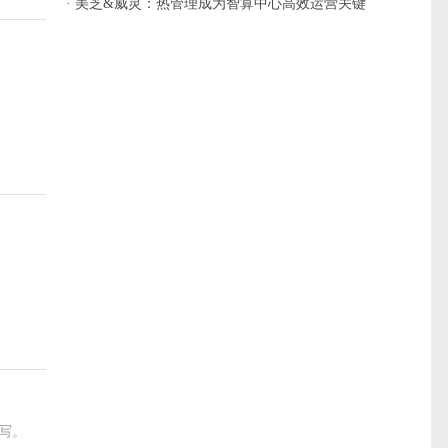
负债
· 美芝&威灵：热管理成为智算中心高效运营关键
刻”
写。