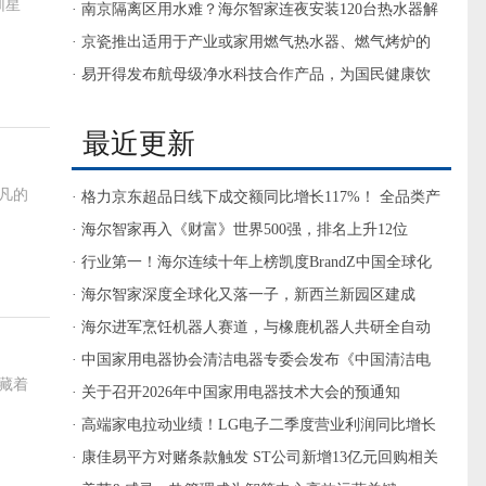
圳星
质，微矿健康饮水
· 南京隔离区用水难？海尔智家连夜安装120台热水器解
决
· 京瓷推出适用于产业或家用燃气热水器、燃气烤炉的
230V标准型氮化硅加热器
· 易开得发布航母级净水科技合作产品，为国民健康饮
水护航
最近更新
凡的
· 格力京东超品日线下成交额同比增长117%！ 全品类产
品实现全面增长
· 海尔智家再入《财富》世界500强，排名上升12位
· 行业第一！海尔连续十年上榜凯度BrandZ中国全球化
品牌50强
· 海尔智家深度全球化又落一子，新西兰新园区建成
· 海尔进军烹饪机器人赛道，与橡鹿机器人共研全自动
AI烹饪机器人CR3
· 中国家用电器协会清洁电器专委会发布《中国清洁电
藏着
器行业反虚假测评联合倡议书》
· 关于召开2026年中国家用电器技术大会的预通知
· 高端家电拉动业绩！LG电子二季度营业利润同比增长
近一倍半
· 康佳易平方对赌条款触发 ST公司新增13亿元回购相关