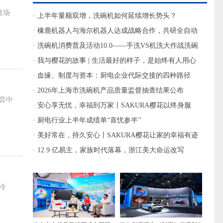
庭场
· 上半年量额双增，洗碗机如何延续增长势头？
· 橡鹿机器人与海尔机器人达成战略合作，共研全自动
家庭AI烹饪机器人
· 洗碗机消费普及活动10.0——手洗VS机洗大作战洗碗
机节水课堂活动精彩回顾
· 我与樱花的故事 | 生活最好的样子，是始终有人用心
惦记
· 血缘、制度与资本：厨电企业代际交接的四种路径
· 2026年上海市洗碗机产品质量监督抽查结果公布
弈中
· 安心享无忧，幸福到万家丨SAKURA樱花以终身服
务，让日常更有温度
· 厨电行业上半年成绩单“喜忧参半”
· 美好常在，持久安心丨SAKURA樱花让家的幸福有迹
可循
· 12.9 亿易主，家族时代落幕，浙江美大命运改写
冷