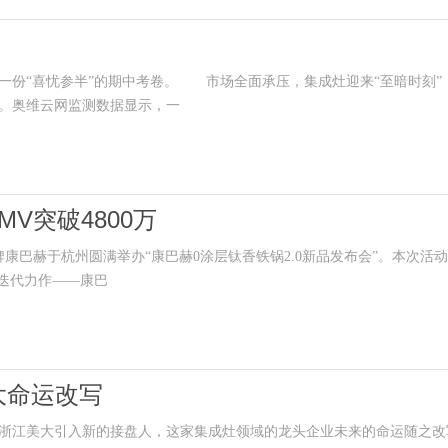
了一份“喜忧参半”的期中考卷。 市场全面承压，集成灶迎来“至暗时
。奥维云网监测数据显示，一
V突破4800万
巴赫于杭州圆满举办“康巴赫0涂层钛香铁锅2.0新品发布会”。本次活动
出迭代力作——康巴
大命运改写
江美大引入新的接盘人，这家集成灶领域的龙头企业未来的命运随之改