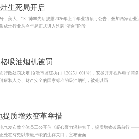
成灶生死局开启
美大、*ST帅丰先后披露2026年上半年业绩预亏公告，叠加两家企业
集成灶行业从今年起正式进入洗牌“清台”阶段
合格吸油烟机被罚
处罚决定书(滁市监综执罚〔2025〕601号)，安徽开开视界电子商
健康和人身、财产安全的国家标准的吸油烟机，被处以罚
地提质增效变革举措
气发布致全体员工公开信《凝心聚力深耕实干，提质增效破局前行 ——
正处在有史以来最严峻的生存关口，宣布全面