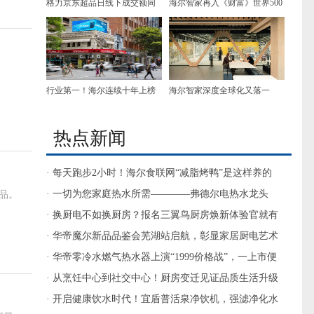
格力京东超品日线下成交额同
海尔智家再入《财富》世界500
比增长117%！ 全品类产品实现
强，排名上升12位
全面增长
行业第一！海尔连续十年上榜
海尔智家深度全球化又落一
凯度BrandZ中国全球化品牌50
子，新西兰新园区建成
强
热点新闻
· 每天跑步2小时！海尔食联网“减脂烤鸭”是这样养的
· 一切为您家庭热水所需————弗德尔电热水龙头
品。
· 换厨电不如换厨房？报名三翼鸟厨房焕新体验官就有
答案了
· 华帝魔尔新品品鉴会芜湖站启航，彰显家居厨电艺术
· 华帝零冷水燃气热水器上演“1999价格战”，一上市便
打破底价
· 从烹饪中心到社交中心！厨房变迁见证品质生活升级
· 开启健康饮水时代！宜盾普活泉净饮机，强滤净化水