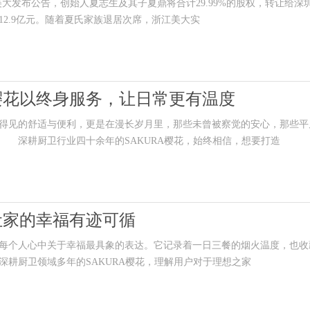
大发布公告，创始人夏志生及其子夏鼎将合计29.99%的股权，转让给深
2.9亿元。随着夏氏家族退居次席，浙江美大实
A樱花以终身服务，让日常更有温度
见的舒适与便利，更是在漫长岁月里，那些未曾被察觉的安心，那些平
 深耕厨卫行业四十余年的SAKURA樱花，始终相信，想要打造
让家的幸福有迹可循
个人心中关于幸福最具象的表达。它记录着一日三餐的烟火温度，也收
耕厨卫领域多年的SAKURA樱花，理解用户对于理想之家