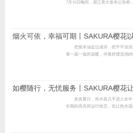
7月16日晚间，浙江美大发布公告
烟火可依，幸福可期丨SAKURA樱
把柴米油盐过成诗，把平平淡淡过
着一蔬一饭的温暖，伴着舒缓流淌的
如樱随行，无忧服务丨SAKURA樱花
炎炎夏日，热水器几乎进入全年使
长期的高负荷运行状态，也让热水器的