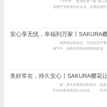
7月中旬，“集成灶第一股”浙江美
蓝图产业投资合伙企业，交易总价约1
安心享无忧，幸福到万家丨SAKUR
精致美好的生活，不仅仅在于看得
细节中，始终得到妥帖照料的舒适。
美好常在，持久安心丨SAKURA樱花
家，是生活最真实的落点，也是每
忙碌归家后的安心与从容。 作为深