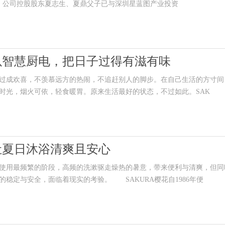
称，公司控股股东夏志生、夏鼎父子已与深圳星蓝图产业投资
花以智慧厨电，把日子过得有滋有味
成欢喜，不羡慕远方的热闹，不追赶别人的脚步。在自己生活的方寸间
时光，烟火可依，轻食暖胃。原来生活最好的状态，不过如此。SAK
让夏日沐浴清爽且安心
用最频繁的阶段，高频的洗漱驱走燥热的暑意，带来便利与清爽，但同
稳定与安全，面临着现实的考验。 SAKURA樱花自1986年便