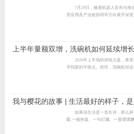
7月29日，橡鹿机器人宣布与海尔
景应用及产业链协同等方向展开深度
上半年量额双增，洗碗机如何延续增
2026年上半场的厨电大盘，寒意
寻找新的平衡点。然而，洗碗机却走出
我与樱花的故事 | 生活最好的样子，
如果说生活是一首长诗，那么厨房
暖;一顿热饭、一句叮嘱、一股缓缓