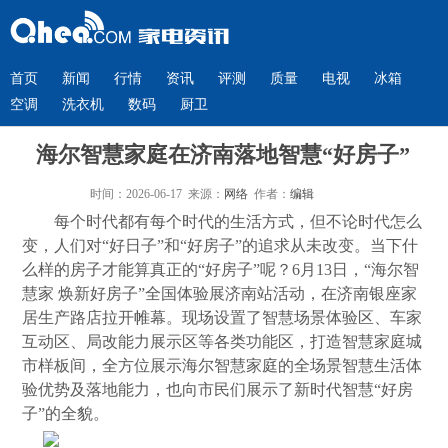
首页
新闻
行情
资讯
评测
质量
电视
冰箱
空调
洗衣机
数码
厨卫
海尔智慧家庭在济南落地智慧“好房子”
时间：2026-06-17 来源：
网络
作者：
编辑
每个时代都有每个时代的生活方式，但不论时代怎么
变，人们对“好日子”和“好房子”的追求从未改变。当下什
么样的房子才能算真正的“好房子”呢？6月13日，“海尔智
慧家 焕新好房子”全国体验展济南站活动，在济南银座家
居生产路店拉开帷幕。现场设置了智慧场景体验区、车家
互动区、局改能力展示区等各类功能区，打造智慧家庭城
市样板间，全方位展示海尔智慧家庭的全场景智慧生活体
验优势及落地能力，也向市民们展示了新时代智慧“好房
子”的全貌。