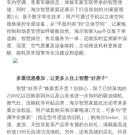
车内
空调
、查看车辆状态，体验车家互联带来的智慧便
捷。同时，海尔智慧家庭还展示了行业首创的3D家庭视
图2.0。基于数字孪生技术，用户可通过手机以立体空间
视角操控全屋设备，从“平面列表”到“立体空间”，让
家电
控制和场景管理如呼吸般自然。海尔智家App不仅集下单
选购、智慧操控、售后服务为一体，还能实时监测家中温
度、湿度、空气
质量
及设备能耗，主动推送耗材更换提
醒、能耗异常报警等生活建议和提醒。
多重优惠叠加，让更多人住上智慧“好房子”
智慧“好房子”焕新贵不贵？别担心，除了已经落地的
2500亿以旧换新国补以及山东省进一步加码的吸油烟机、
燃气灶、洗碗机等补贴品类，海尔智慧家庭此次还带来多
重企业权益。用户成套购买海尔
家电
满1万元，可参与“
空
调
半价换新”（指定型号需提供旧机）；购海尔Seeker、云
溪、麦浪、天悦等套系产品享专属积分好礼；满额最高送
价值1399元自清洁洗地机。另外，还有高德到店礼、抖音