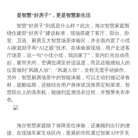
是智慧“好房子”，更是智慧新生活
智慧“好房子”到底是什么样？此次，海尔智慧家庭围
绕住建部“好房子”建设标准，现场搭建了客厅、阳台、卧
室、
卫浴
、
厨房
五大智慧场景体验区，并全面内置了小优
AI家庭助手和“AI之眼”技术。在体验展现场，用户走进客
厅场景，说一句“小优小优，我回家了”，室内灯光自动亮
起，窗帘关闭，
空调
也调至舒适温度，而且还能感知人的
位置做到“风随人动”、“风避人吹”，全程无需手动操作。
另外，智慧
厨房
场景中的智能
冰箱
，可以主动扫描记录食
材，提醒临期，还能结合用户身体状况推荐定制菜谱。智
慧阳台上的
洗衣机
，能做到监测洗衣过程，并预警夹衣串
色。
海尔智慧家庭除了保障居住体验，还兼顾到出行的便
捷。在现场车家互动区内，逛展的市民通过智家APP开关