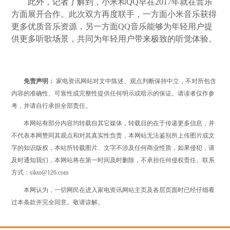
此外，记者了解到，小米和QQ早在2017年就在音乐
方面展开合作。此次双方再度联手，一方面小米音乐获得
更多优质音乐资源，另一方面QQ音乐能够为年轻用户提
供更多听歌场景，共同为年轻用户带来极致的听觉体验。
免责声明：
家电资讯网站对文中陈述、观点判断保持中立，不对所包含
内容的准确性、可靠性或完整性提供任何明示或暗示的保证。请读者仅作参
考，并请自行承担全部责任。
本网站有部分内容均转载自其它媒体，转载目的在于传递更多信息，并
不代表本网赞同其观点和对其真实性负责，本网站无法鉴别所上传图片或文
字的知识版权，本站所转载图片、文字不涉及任何商业性质，如果侵犯，请
及时通知我们，本网站将在第一时间及时删除，不承担任何侵权责任。联系
方式：sikto@126.com
本网认为，一切网民在进入家电资讯网站主页及各层页面时已经仔细看
过本条款并完全同意。敬请谅解。