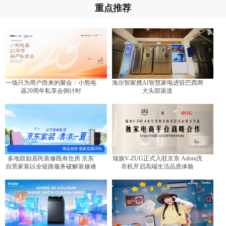
重点推荐
一场只为用户而来的聚会：小熊电
海尔智家携AI智慧家电进驻巴西两
器20周年私享会倒计时
大头部渠道
多地鼓励居民装修既有住房 京东
瑞族V-ZUG正式入驻京东 Adora洗
自营家装以全链路服务破解装修难
衣机开启高端生活品质体验
题