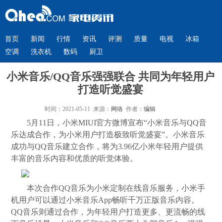
首页
新闻
行情
资讯
评测
质量
电视
冰箱
空调
洗衣机
数码
厨卫
小米音乐/QQ音乐强强联合 共同为年轻用户
打造听觉盛宴
时间：2021-05-11 来源：
网络
作者：
编辑
5月11日，小米MIUI官方微博宣布“小米音乐与QQ音
乐达成合作，为小米用户打造极致听觉盛宴”。小米音乐
成功与QQ音乐建立合作，将为3.96亿小米年轻用户提供
丰富的音乐内容和优质的听觉体验。
本次合作QQ音乐为小米定制在线音乐服务，小米手
机用户可以通过小米音乐App畅听千万正版音乐内容。
QQ音乐则通过合作，为年轻用户打造更多、更流畅的线