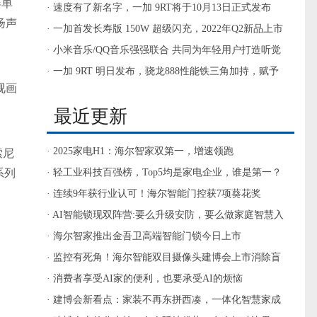
器单
新春好礼
· 速度有了新名字，一加 9RT将于10月13日正式发布
扬声
· 一加首发长寿版 150W 超级闪充，2022年Q2新品上市
搭载
· 小米音乐/QQ音乐强强联合 共同为年轻用户打造听觉
盛宴
· 一加 9RT 明日发布，骁龙888性能铁三角加持，赋予
视
画
速度新名字
最近更新
· 2025家电H1：海尔智家双第一，增速领跑
索尼
系列
· 轻工业科技百强榜，Top5均是家电企业，谁是第一？
· 连续9年获行业认可！海尔智能门控获7项葵花奖
· AI智能锁现双阵营:要么升级安防，要么做家庭智慧入
口
· 海尔智家推出金吾卫高端智能门锁今日上市
· 监控有死角！海尔智能双目摄像头建博会上市消除盲
区
· 消费者享受AI家的便利，也要承受AI的烦恼
· 建博会新看点：家装不再东拼西凑，一体化智慧家成