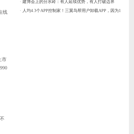
主流
· 建博会上的分水岭：有人延续优势，有人打破边界
· 人均4.3个APP控制家！三翼鸟帮用户卸载APP，因为1
在线
个就够
及
上市
90
不