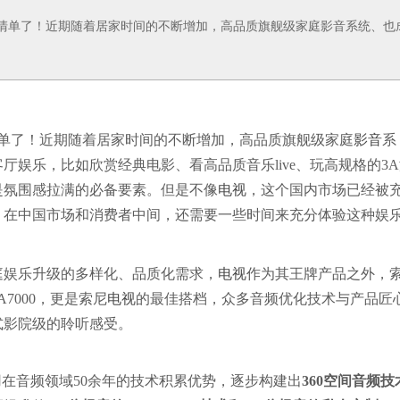
物清单了！近期随着居家时间的不断增加，高品质旗舰级家庭影音系统、也
清单了！近期随着居家时间的不断增加，高品质旗舰级家庭
影音
系
娱乐，比如欣赏经典电影、看高品质音乐live、玩高规格的3A
是氛围感拉满的必备要素。但是不像
电视
，这个国内市场已经被
，在中国市场和消费者中间，还需要一些时间来充分体验这种娱
庭娱乐升级的多样化、品质化需求，
电视
作为其王牌产品之外，
A7000，更是索尼
电视
的最佳搭档，众多音频优化技术与产品匠
式影院级的聆听感受。
r”精神，索尼运用在音频领域50余年的技术积累优势，逐步构建出
360空间音频技