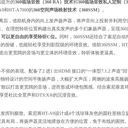
幅提升的
360临场音效（360 RA）技术
和
3
60临场音效私人定制（3
9和HT-A7000的
360空间声场映射技术（360SSM）
。
的距离后，借助机身内的向上发声扬声器，将声音向上投射并利用空
、在理想聆听位置构建出真实发声的多个幻象扬声器，呈现360
，可以更自由的享受聆听
C位。
同时，360SSM还结合了索尼自动
的按键，也能轻松享受到影院级的环绕音效。借助360SSM，HT
，能够营造出更宽阔的音场与更立体的环绕音效，聆听体验更逼真。
俗的表现。配备了2 进1 出HDMI 接口的“一体型7.1.2 声道”
单元和独特设计的空间平衡扬声器，大幅扩大声压；两侧的波束高频
扩散以打造更宽阔的音场，进而形成环绕包围感。结合索尼垂直
充分享受杜比全景声和DTS:X®的沉浸音效。
是发挥到极致。索尼将HT-A9设计成4个浅珍珠灰色的圆柱形独立
家具布局，将扬声器灵活地摆放在方便的位置，免于布线的困扰