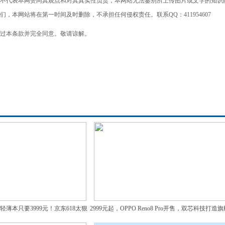
不代表本网赞同其观点和对其真实性负责，本网站无法鉴别所上传图片或文字的知识
本网站将在第一时间及时删除，不承担任何侵权责任。联系QQ：411954607
过本条款并完全同意。敬请谅解。
 轻薄本只要3999元！京东618太狠
2999元起，OPPO Reno8 Pro开售，双芯科技打造
了
像体验