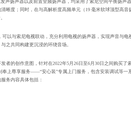
向上发声扬声器以及前置全频扬声器，均采用了索尼空间平衡扬声
清晰度；同时，在与高解析度高频单元（19 毫米软球顶型高音
音。
式，可以与索尼
电视
联动，充分利用
电视
的扬声器，实现声音与
电
，与之共同构建更沉浸的环绕音场。
者的创作意图，针对在2022年5月26日至6月30日之间购买了
索尼特别奉上尊享服务——“安心装”专属上门服务，包含安装调试等一
的服务内容具体包括：