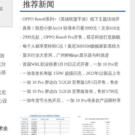
推荐新闻
成
· OPPO Reno8系列×《英雄联盟手游》线下主题活动开
启，零距离感受电竞乐趣
· 真香！联想小新Air14 轻薄本只要3999元！京东618太
狠了
· 2999元起，OPPO Reno8 Pro开售，双芯科技打造旗舰
影像体验
· 每个人都享受聆听C位！索尼360SSM旗舰家影系统大
游
动作
· 显示行业大变局，广州鲜柚npc显示器与时俱进
充分
· 首届WRL职业联赛3月19日正式开赛，一加 10 Pro官
乐搭
方赛事用机重磅登场
· 一加首发长寿版 150W 超级闪充，2022年Q2新品上市
搭载
· 一加 10 Pro 胖达白 512GB 至尊版3月1日开售，售价
5799元
· 一加 10 Pro 胖达白 512GB 至尊版发布，售价5799元
索尼
心设
· 一加年货节火热开启， 一加 10 Pro等多款产品限时享
新春好礼
术全