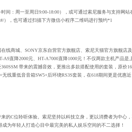
（服务时间：周一至周日9:00-18:00），或可通过索尼服务与支持网站
t/index.html#/），也可通过扫描下方微信小程序二维码进行预约*1
中国在线商城、SONY京东自营官方旗舰店、索尼天猫官方旗舰店
T-A9直降2000元、HT-A7000直降1000元！不仅两款主机产品是
0SSM 带来的震撼音效，更推出多款搭配使用的套装，原价169
00+无线重低音音箱SW5+后环绕RS3S套装，在618期间更是优惠近
带来的C位聆听体验。索尼坚持以科技立身，更以消费者为中心，
00值得成为年轻人打造心目中最完美的私人娱乐空间的不二选择！