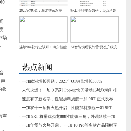
60
2025家电H1：海尔智家双第
轻工业科技百强榜，Top5均是
一，增速领跑
家电企业，谁是第一？
间
度
声场
-
连续9年获行业认可！海尔智能
AI智能锁现双阵营:要么升级安
门控获7项葵花奖
防，要么做家庭智慧入口
热点新闻
回音
扬声
· 一加欧洲增长强劲，2021年Q1销量增长388%
环绕
· 人气火爆！一加 9 系列 Pop-up快闪活动16城联动引排
队热潮
· 速度有了新名字，性能加料旗舰一加 9RT 正式发布
· 一加双十一预售火热开启，性能加料旗舰一加 9RT
扬声
3199元起
· 一加 9RT 将搭载骁龙888性能铁三角，外观延续一加
。
质感设计
· 一加年货节火热开启， 一加 10 Pro等多款产品限时享