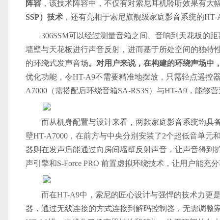
阵容
，该技术阵容中，不仅有对索尼耳机聆听效果有大
SSP）技术
，还有亮相于索尼旗舰级家庭
影音
系统的HT-A
306SSM可以经过测量音箱之间、音响到天花板
墙壁与天花板进行声音反射，进而基于所处空间的独特性
的环绕式发声音场
。对用户来说，在
构建的环绕声场中
优化功能，令HT-A9不需要精准地摆放，只需轻点遥控器
A7000（需搭配后环绕音箱SA-RS3S）与HT-A9
而从机身配置与设计来看，两款家庭
影音
系统均具备不
壁HT-A7000，在前方与中央分别安装了2个超低音
器则在发声后能通过向房间墙壁反射声音，让声音得到
声引擎和S-Force PRO 前置虚拟环绕技术，让用户能
而在HT-A9中，索尼的匠心设计与强悍的技术力更
器，通过无线连接的方式连接到解码控制器，无需调整