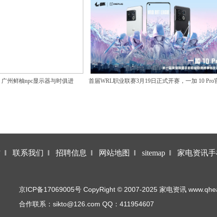
广州鲜柚npc显示器与时俱进
首届WRL职业联赛3月19日正式开赛，一加 10 Pro
赛事用机重磅登场
作
‖
联系我们
‖
招聘信息
‖
网站地图
‖
sitemap
‖
家电资讯手
京ICP备17069005号 CopyRight © 2007-2025 家电资讯 www.qhea.co
合作联系：sikto@126.com QQ：411954607