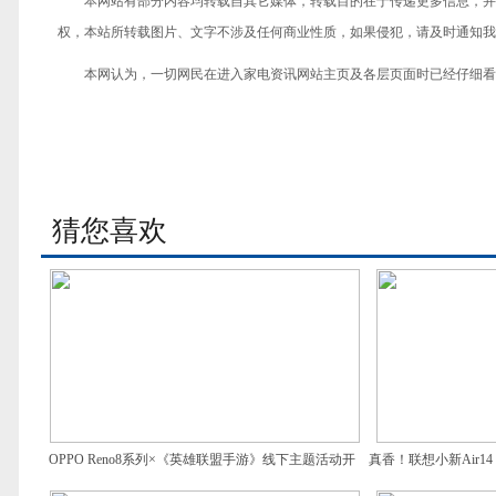
本网站有部分内容均转载自其它媒体，转载目的在于传递更多信息，并
权，本站所转载图片、文字不涉及任何商业性质，如果侵犯，请及时通知我们，
本网认为，一切网民在进入家电资讯网站主页及各层页面时已经仔细看
猜您喜欢
OPPO Reno8系列×《英雄联盟手游》线下主题活动开
真香！联想小新Air14
启，零距离感受电竞乐趣