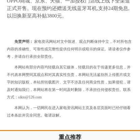
OPPO商城、京东、天猫、一加授权门店线上线下全渠道
正式开售。现在预约还赠送无线蓝牙耳机,支持24期免息,
以旧换新至高补贴3800元。
免责声明：
家电资讯网站对文中陈述、观点判断保持中立，不对所包含
内容的准确性、可靠性或完整性提供任何明示或暗示的保证。请读者仅作参
考，并请自行承担全部责任。
本网站有部分内容均转载自其它媒体，转载目的在于传递更多信息，并
不代表本网赞同其观点和对其真实性负责，本网站无法鉴别所上传图片或文
字的知识版权，本站所转载图片、文字不涉及任何商业性质，如果侵犯，请
及时通知我们，本网站将在第一时间及时删除，不承担任何侵权责任。联系
方式：sikto@126.com
本网认为，一切网民在进入家电资讯网站主页及各层页面时已经仔细看
过本条款并完全同意。敬请谅解。
重点推荐