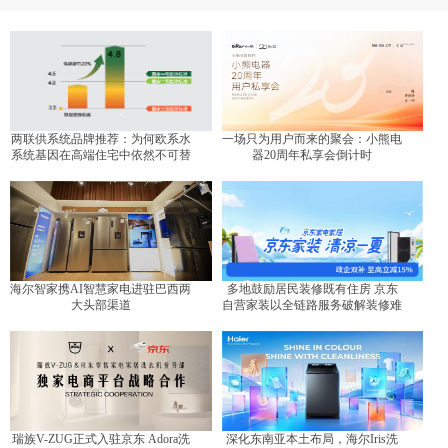
两联供系统品牌推荐：为何欧系水
一场只为用户而来的聚会：小熊电
系统基因在高端住宅中依然不可替
器20周年私享会倒计时
代？
海尔智家携AI智慧家电进驻巴西两
多地鼓励居民装修既有住房 京东
大头部渠道
自营家装以全链路服务破解装修难
题
瑞族V-ZUG正式入驻京东 Adora洗
深化东南亚本土布局，海尔Iris洗