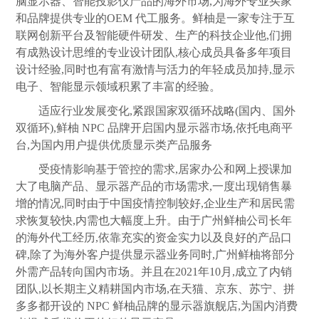
脑显示器、智能投影仪产品的海外市场,为海外专业买家
和品牌提供专业的OEM 代工服务。鲜柚是一家专注于互
联网创新平台及智能硬件研发、生产的科技企业他,们拥
有成熟设计思维的专业设计团队,核心成员具备多年项目
设计经验,同时也有富有激情与活力的年轻成员加持,显示
电子、智能显示领域积累了丰富的经验。
适应行业发展变化,紧跟国家双循环战略(国内、国外
双循环),鲜柚 NPC 品牌开启国内显示器市场,依托电商平
台,为国内用户提供优质显示类产品服务
受疫情影响基于管控的需求,居家办公和网上授课加
大了电脑产品、显示器产品的市场需求,一度出现销售暴
增的情况,同时由于中国疫情控制较好,企业生产和居民需
求恢复较快,内需也大幅度上升。由于广州鲜柚公司长年
的海外代工经历,依靠充实的资金实力以及良好的产品口
碑,除了为海外客户提供显示器业务同时,广州鲜柚将部分
外需产品转向国内市场。并且在2021年10月,成立了内销
团队,以长期主义精耕国内市场,在天猫、京东、苏宁、拼
多多都开设的 NPC 鲜柚品牌的显示器旗舰店,为国内消费