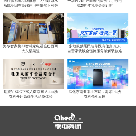
两联供系统品牌推荐：为何欧系水
一场只为用户而来的聚会：小熊电
系统基因在高端住宅中依然不可替
器20周年私享会倒计时
代？
海尔智家携AI智慧家电进驻巴西两
多地鼓励居民装修既有住房 京东
大头部渠道
自营家装以全链路服务破解装修难
题
瑞族V-ZUG正式入驻京东 Adora洗
深化东南亚本土布局，海尔Iris洗
衣机开启高端生活品质体验
衣机亮相泰国