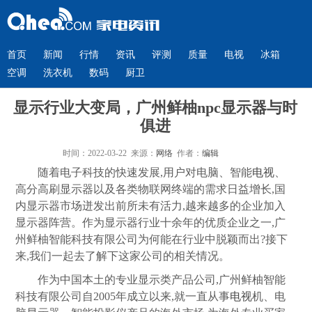
首页
新闻
行情
资讯
评测
质量
电视
冰箱
空调
洗衣机
数码
厨卫
显示行业大变局，广州鲜柚npc显示器与时
俱进
时间：2022-03-22 来源：
网络
作者：
编辑
随着电子科技的快速发展,用户对电脑、智能
电视
、
高分高刷显示器以及各类物联网终端的需求日益增长,国
内显示器市场迸发出前所未有活力,越来越多的企业加入
显示器阵营。作为显示器行业十余年的优质企业之一,广
州鲜柚智能科技有限公司为何能在行业中脱颖而出?接下
来,我们一起去了解下这家公司的相关情况。
作为中国本土的专业显示类产品公司,广州鲜柚智能
科技有限公司自2005年成立以来,就一直从事
电视
机、电