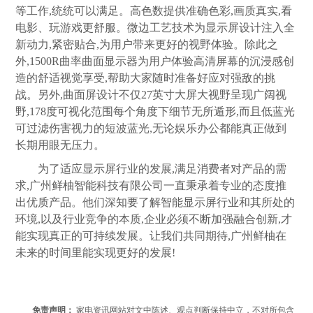
等工作,统统可以满足。高色数提供准确色彩,画质真实,看
电影、玩游戏更舒服。微边工艺技术为显示屏设计注入全
新动力,紧密贴合,为用户带来更好的视野体验。除此之
外,1500R曲率曲面显示器为用户体验高清屏幕的沉浸感创
造的舒适视觉享受,帮助大家随时准备好应对强敌的挑
战。另外,曲面屏设计不仅27英寸大屏大视野呈现广阔视
野,178度可视化范围每个角度下细节无所遁形,而且低蓝光
可过滤伤害视力的短波蓝光,无论娱乐办公都能真正做到
长期用眼无压力。
为了适应显示屏行业的发展,满足消费者对产品的需
求,广州鲜柚智能科技有限公司一直秉承着专业的态度推
出优质产品。他们深知要了解智能显示屏行业和其所处的
环境,以及行业竞争的本质,企业必须不断加强融合创新,才
能实现真正的可持续发展。让我们共同期待,广州鲜柚在
未来的时间里能实现更好的发展!
免责声明：
家电资讯网站对文中陈述、观点判断保持中立，不对所包含