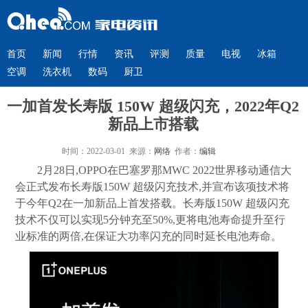
首页
新闻
行情
资讯
评测
质量
电视
冰箱
空调
洗衣机
数码
厨卫
一加首发长寿版 150W 超级闪充，2022年Q2
新品上市搭载
时间：2022-03-01 来源：
网络
作者：
编辑
2月28日,OPPO在巴塞罗那MWC 2022世界移动通信大
会正式发布长寿版150W 超级闪充技术,并宣布该项技术将
于今年Q2在一加新品上首发搭载。长寿版150W 超级闪充
技术不仅可以实现5分钟充至50%,更将电池寿命提升至行
业标准的两倍,在保证大功率闪充的同时延长电池寿命。