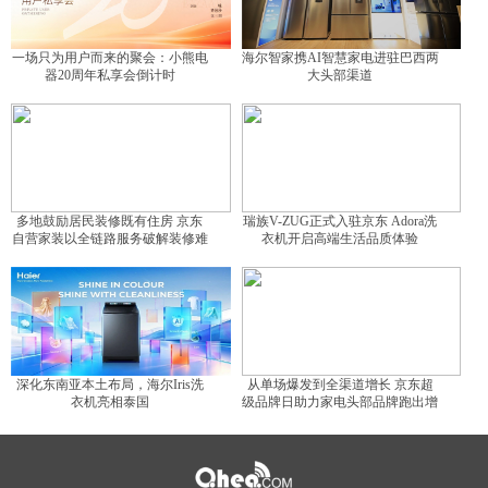
一场只为用户而来的聚会：小熊电
海尔智家携AI智慧家电进驻巴西两
器20周年私享会倒计时
大头部渠道
多地鼓励居民装修既有住房 京东
瑞族V-ZUG正式入驻京东 Adora洗
自营家装以全链路服务破解装修难
衣机开启高端生活品质体验
题
深化东南亚本土布局，海尔Iris洗
从单场爆发到全渠道增长 京东超
衣机亮相泰国
级品牌日助力家电头部品牌跑出增
长曲线