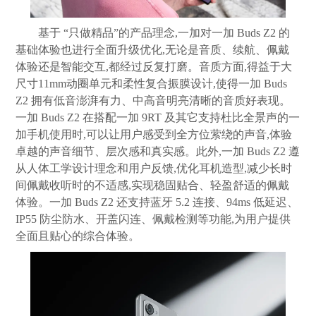
基于 “只做精品”的产品理念,一加对一加 Buds Z2 的
基础体验也进行全面升级优化,无论是音质、续航、佩戴
体验还是智能交互,都经过反复打磨。音质方面,得益于大
尺寸11mm动圈单元和柔性复合振膜设计,使得一加 Buds
Z2 拥有低音澎湃有力、中高音明亮清晰的音质好表现。
一加 Buds Z2 在搭配一加 9RT 及其它支持杜比全景声的一
加手机使用时,可以让用户感受到全方位萦绕的声音,体验
卓越的声音细节、层次感和真实感。此外,一加 Buds Z2 遵
从人体工学设计理念和用户反馈,优化耳机造型,减少长时
间佩戴收听时的不适感,实现稳固贴合、轻盈舒适的佩戴
体验。一加 Buds Z2 还支持蓝牙 5.2 连接、94ms 低延迟、
IP55 防尘防水、开盖闪连、佩戴检测等功能,为用户提供
全面且贴心的综合体验。