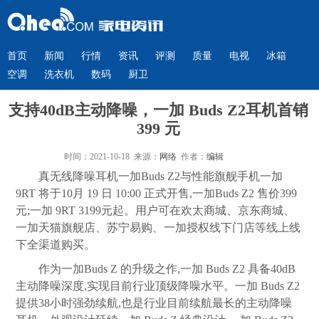
首页
新闻
行情
资讯
评测
质量
电视
冰箱
空调
洗衣机
数码
厨卫
支持40dB主动降噪，一加 Buds Z2耳机首销
399 元
时间：2021-10-18 来源：
网络
作者：
编辑
真无线降噪耳机一加Buds Z2与性能旗舰手机一加
9RT 将于10月 19 日 10:00 正式开售,一加Buds Z2 售价399
元;一加 9RT 3199元起。用户可在欢太商城、京东商城、
一加天猫旗舰店、苏宁易购、一加授权线下门店等线上线
下全渠道购买。
作为一加Buds Z 的升级之作,一加 Buds Z2 具备40dB
主动降噪深度,实现目前行业顶级降噪水平。一加 Buds Z2
提供38小时强劲续航,也是行业目前续航最长的主动降噪