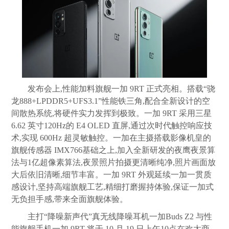
发布会上,性能加料旗舰一加 9RT 正式亮相。搭载“骁
龙888+LPDDR5+UFS3.1”性能铁三角,配合全新设计的空
间散热系统,将硬件实力发挥到极致。一加 9RT 采用三星
6.62 英寸120Hz的 E4 OLED 直屏,通过次时代触控响应技
术,实现 600Hz 超灵敏触控。一加在主摄搭载影像机皇的
旗舰传感器 IMX766基础之上,加入全新研发的夜鹰夜景算
法与1亿超像素算法,夜景照片拍摄更清晰纯净,照片画面放
大后依旧清晰,细节丰富。一加 9RT 外观延续一加一贯质
感设计,坚持高端旗舰工艺,精细打磨握持体验,保证一加式
无负担手感,带来全面旗舰体验。
主打“降噪新声代”真无线降噪耳机一加Buds Z2 与性
能旗舰手机一加 9RT 将于 10 月 19 日上午10点在欢太商