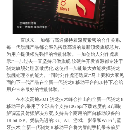
一直以来,一加都与高通保持着深度紧密的合作关系,
每一代旗舰产品都会率先搭载高通的最新顶级旗舰芯片,
为用户提供领先强悍的性能体验。一加创始人刘作虎表
示:“一加过去一直坚持只做旗舰,软硬件开发资源都专注于
骁龙旗舰处理器做优化,这使得一加能最大效能发挥骁龙
旗舰处理器的能力。”同时刘作虎还透露:“马上要和大家见
面的下一代产品在全新一代骁龙8 移动平台的加持下,会给
用户带来最好的性能体验。”
在本次高通2021 骁龙技术峰会推出的全新一代骁龙 8
移动平台,采用了全球首个支持10Gbps下载速度的5G调制
解调器及射频解决方案,支持首个商用的面向移动设备的
18-bit ISP。凭借先进的5G、AI、游戏、影像和Wi-Fi与蓝
牙技术,全新一代骁龙 8 移动平台将为智能手机带来前所