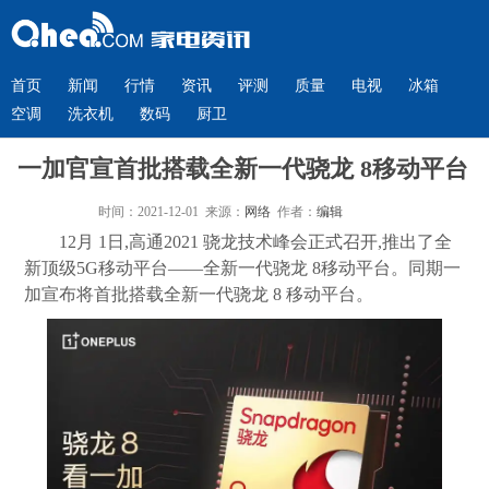
首页
新闻
行情
资讯
评测
质量
电视
冰箱
空调
洗衣机
数码
厨卫
一加官宣首批搭载全新一代骁龙 8移动平台
时间：2021-12-01 来源：
网络
作者：
编辑
12月 1日,高通2021 骁龙技术峰会正式召开,推出了全
新顶级5G移动平台——全新一代骁龙 8移动平台。同期一
加宣布将首批搭载全新一代骁龙 8 移动平台。