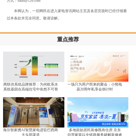
方式：sikto@126.com
本网认为，一切网民在进入家电资讯网站主页及各层页面时已经仔细看
过本条款并完全同意。敬请谅解。
重点推荐
两联供系统品牌推荐：为何欧系水
一场只为用户而来的聚会：小熊电
系统基因在高端住宅中依然不可替
器20周年私享会倒计时
代？
海尔智家携AI智慧家电进驻巴西两
多地鼓励居民装修既有住房 京东
大头部渠道
自营家装以全链路服务破解装修难