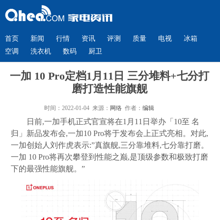
首页
新闻
行情
资讯
评测
质量
电视
冰箱
空调
洗衣机
数码
厨卫
一加 10 Pro定档1月11日 三分堆料+七分打
磨打造性能旗舰
时间：2022-01-04 来源：
网络
作者：
编辑
日前,一加手机正式官宣将在1月11日举办「10至 名
归」新品发布会,一加10 Pro将于发布会上正式亮相。对此,
一加创始人刘作虎表示:”真旗舰,三分靠堆料,七分靠打磨。
一加 10 Pro将再次攀登到性能之巅,是顶级参数和极致打磨
下的最强性能旗舰。”