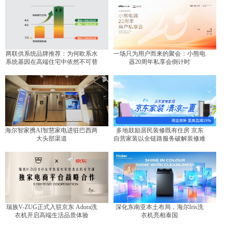
两联供系统品牌推荐：为何欧系水
一场只为用户而来的聚会：小熊电
系统基因在高端住宅中依然不可替
器20周年私享会倒计时
代？
海尔智家携AI智慧家电进驻巴西两
多地鼓励居民装修既有住房 京东
大头部渠道
自营家装以全链路服务破解装修难
题
瑞族V-ZUG正式入驻京东 Adora洗
深化东南亚本土布局，海尔Iris洗
衣机开启高端生活品质体验
衣机亮相泰国