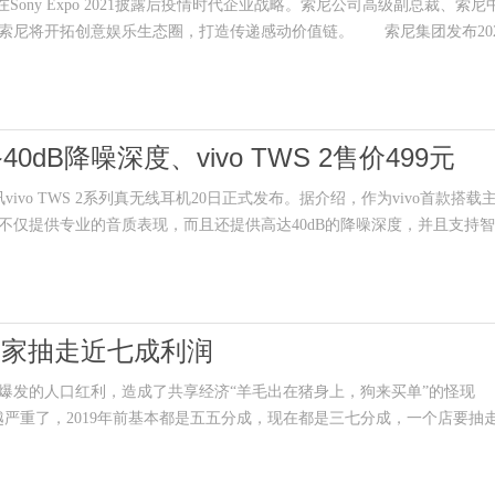
Sony Expo 2021披露后疫情时代企业战略。索尼公司高级副总裁、索尼
索尼将开拓创意娱乐生态圈，打造传递感动价值链。 索尼集团发布202
dB降噪深度、vivo TWS 2售价499元
日讯vivo TWS 2系列真无线耳机20日正式发布。据介绍，作为vivo首款搭载
S 2不仅提供专业的音质表现，而且还提供高达40dB的降噪深度，并且支持
商家抽走近七成利润
发的人口红利，造成了共享经济“羊毛出在猪身上，狗来买单”的怪现
严重了，2019年前基本都是五五分成，现在都是三七分成，一个店要抽