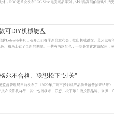
系列显卡。此外，ROG还首次发布ROG Slash电竞潮品系列，让炫酷高能的游戏生活
首款可DIY机械键盘
Lofree洛斐10日召开2021春季新品发布会，推出机械键盘、蓝牙鼠标
色、布局上做了全新的调整。一共有两款配色，一款是复古灰白配色，
格尔不合格、联想松下“过关”
场监督管理局日前发布了《2020年广州市投影机产品质量监督抽查结果》
查了8批次投影机样品，其中包括极米、联想、松下等主流投影品牌。来源：