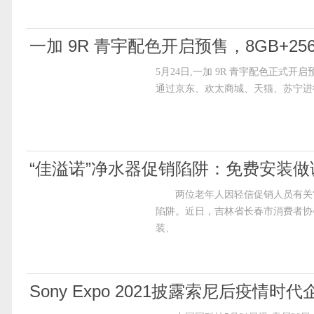
一加 9R 青宇配色开启预售，8GB+25
5月24日,一加 9R 青宇配色正式开启预
通过京东、欢太商城、天猫、苏宁进
“佳溢诺”净水器促销陷阱：免费安装做
两位老年人因轻信促销人员有关“免
陷阱。近日，吉林省长春市消费者协
装、
Sony Expo 2021披露索尼后疫情