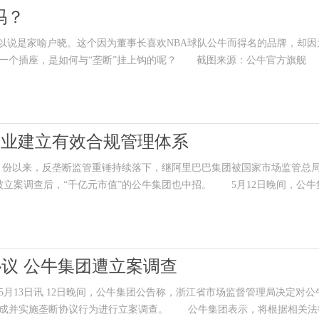
吗？
说是家喻户晓。这个因为董事长喜欢NBA球队公牛而得名的品牌，却因
一个插座，是如何与“垄断”挂上钩的呢？ 截图来源：公牛官方旗舰
企业建立有效合规管理体系
月份以来，反垄断监管重锤持续落下，继阿里巴巴集团被国家市场监管总
被立案调查后，“千亿元市值”的公牛集团也中招。 5月12日晚间，公牛
议 公牛集团遭立案调查
月13日讯 12日晚间，公牛集团公告称，浙江省市场监督管理局决定对公
达成并实施垄断协议行为进行立案调查。 公牛集团表示，将根据相关法