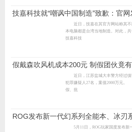
技嘉科技就“嘲讽中国制造”致歉：官
近日，技嘉在其官方网站称其不同于
本电脑都是台湾当地制造。对此，共
技嘉科技
假戴森吹风机成本200元 制假团伙竟有
近日，江苏盐城大丰警方经过缜密
犯罪嫌疑人27名，案值2000万
假、批
ROG发布新一代幻系列全能本、冰刃
5月11日，ROG玩家国度发布新