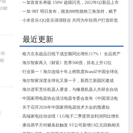
中国
· 一加首发长寿版 150W 超级闪充，2022年Q2新品上市
0财
搭载
· 一加 9RT 明日发布，骁龙888性能铁三角加持，赋予
速度新名字
· 小米音乐/QQ音乐强强联合 共同为年轻用户打造听觉
盛宴
最近更新
主动
· 格力京东超品日线下成交额同比增长117%！ 全品类产
智能
品实现全面增长
· 海尔智家再入《财富》世界500强，排名上升12位
· 行业第一！海尔连续十年上榜凯度BrandZ中国全球化
品牌50强
· 海尔智家深度全球化又落一子，新西兰新园区建成
· 海尔进军烹饪机器人赛道，与橡鹿机器人共研全自动
AI烹饪机器人CR3
· 中国家用电器协会清洁电器专委会发布《中国清洁电
器行业反虚假测评联合倡议书》
· 关于召开2026年中国家用电器技术大会的预通知
走
· 高端家电拉动业绩！LG电子二季度营业利润同比增长
近一倍半
· 康佳易平方对赌条款触发 ST公司新增13亿元回购相关