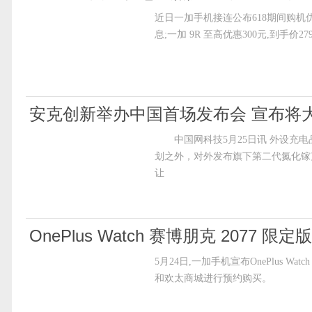
近日一加手机接连公布618期间购机优惠政策
息;一加 9R 至高优惠300元,到手价27
安克创新举办中国首场发布会 宣布将
中国网科技5月25日讯 外设充电
划之外，对外发布旗下第二代氮化镓充
让
OnePlus Watch 赛博朋克 2077 
5月24日,一加手机宣布OnePlus Wa
和欢太商城进行预约购买。