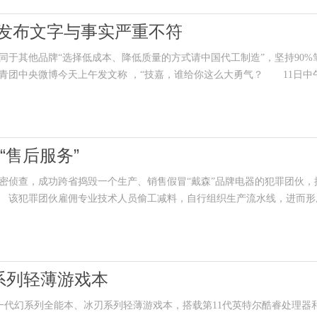
网发布文字与事实严重不符
其他品牌“选择低成本、降低质量的方式请中国代工制造”，坚持90%
青团中央微博今天上午发文称 ，“技嘉，谁给你这么大勇气？ 11日中
“售后服务”
侦查，成功跨省捣毁一个生产、销售假冒“戴森”品牌电器的犯罪团伙，
元。 该犯罪团伙雇佣专业技术人员偷工减料，自行组织生产流水线，进而形
系列轻薄游戏本
一代幻系列全能本、冰刃系列轻薄游戏本，搭载第11代英特尔酷睿处理器