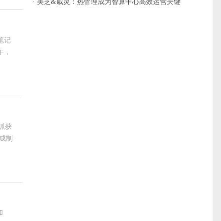
负债
· 美芝&威灵：热管理成为智算中心高效运营关键
笔记
午，
抓获
成制
和