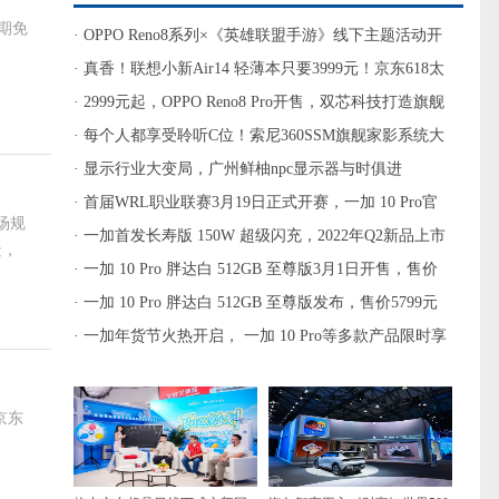
4期免
· OPPO Reno8系列×《英雄联盟手游》线下主题活动开
启，零距离感受电竞乐趣
· 真香！联想小新Air14 轻薄本只要3999元！京东618太
狠了
· 2999元起，OPPO Reno8 Pro开售，双芯科技打造旗舰
影像体验
· 每个人都享受聆听C位！索尼360SSM旗舰家影系统大
动作
· 显示行业大变局，广州鲜柚npc显示器与时俱进
· 首届WRL职业联赛3月19日正式开赛，一加 10 Pro官
场规
方赛事用机重磅登场
· 一加首发长寿版 150W 超级闪充，2022年Q2新品上市
造，
搭载
· 一加 10 Pro 胖达白 512GB 至尊版3月1日开售，售价
5799元
· 一加 10 Pro 胖达白 512GB 至尊版发布，售价5799元
· 一加年货节火热开启， 一加 10 Pro等多款产品限时享
新春好礼
过京东