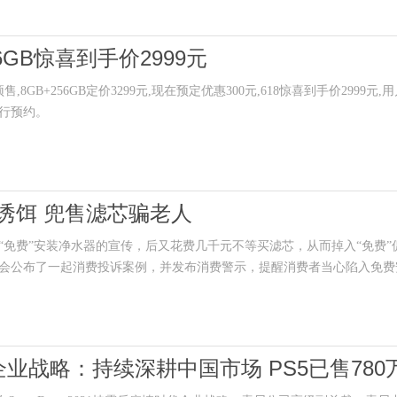
6GB惊喜到手价2999元
售,8GB+256GB定价3299元,现在预定优惠300元,618惊喜到手价2999元,
行预约。
诱饵 兜售滤芯骗老人
费”安装净水器的宣传，后又花费几千元不等买滤芯，从而掉入“免费”
会公布了一起消费投诉案例，并发布消费警示，提醒消费者当心陷入免费
时代企业战略：持续深耕中国市场 PS5已售780