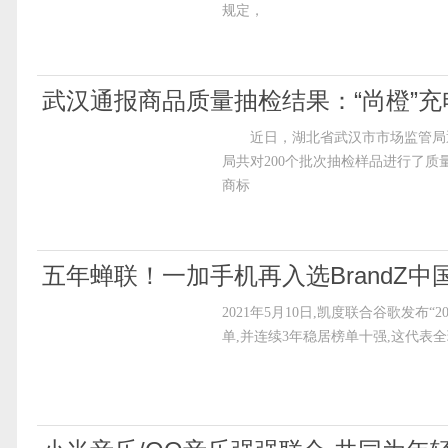
规定，
武汉通报商品质量抽检结果：“尚橙”
近日，湖北省武汉市市场监管局通报
局共对200个批次抽检样品进行了
商标
五年蝉联！一加手机再入选BrandZ中
2021年5月10日,凯度联合谷歌发布“
单,并连续3年稳居榜单十强,这代表