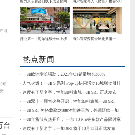
格力京东超品日线下成交额同
海尔智家再入《财富》世界500
比增长117%！ 全品类产品实现
强，排名上升12位
全面增长
用户可
行业第一！海尔连续十年上榜
海尔智家深度全球化又落一
凯度BrandZ中国全球化品牌50
子，新西兰新园区建成
强
热点新闻
· 一加欧洲增长强劲，2021年Q1销量增长388%
· 人气火爆！一加 9 系列 Pop-up快闪活动16城联动引排
促销
安
队热潮
· 速度有了新名字，性能加料旗舰一加 9RT 正式发布
· 一加双十一预售火热开启，性能加料旗舰一加 9RT
3199元起
· 一加 9RT 将搭载骁龙888性能铁三角，外观延续一加
质感设计
· 一加年货节火热开启， 一加 10 Pro等多款产品限时享
万台
新春好礼
· 速度有了新名字，一加 9RT将于10月13日正式发布