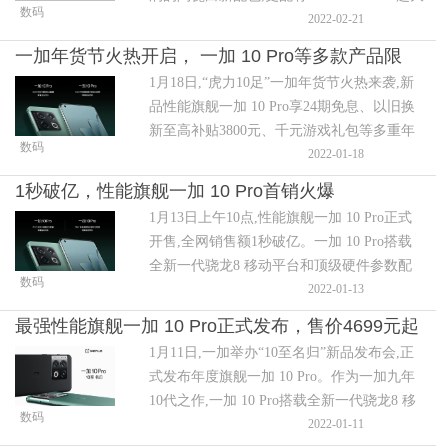
数码
存储组合,满足了用户对性能存储的顶级需
2022-02-21
求。
一加年货节火热开启， 一加 10 Pro等多款产品限
1月18日,“虎力10足”一加年货节火热来袭,新
时享新春好礼
品性能旗舰一加 10 Pro享24期免息、以旧换
新至高补贴3800元、千元游戏礼包等多重年
数码
货豪礼;旗舰降噪耳机一加 Buds Pro秘银限时
2022-01-18
优惠100元。
1秒破亿，性能旗舰一加 10 Pro首销火爆
1月13日上午10点,性能旗舰一加 10 Pro正式
开售,全网销售额1秒破亿。一加 10 Pro搭载
全新一代骁龙8 移动平台和顶级硬件参数配
数码
置,采用领先行业一代的2K+120Hz LTPO2.0
2022-01-13
屏幕以及与影像传奇品牌哈苏深度合作推出
最强性能旗舰一加 10 Pro正式发布，售价4699元起
的哈苏影像2.0。
1月11日,一加举办“10至名归”新品发布会,正
式发布年度旗舰一加 10 Pro。作为一加九年
10代之作,一加 10 Pro搭载全新一代骁龙8 移
数码
动平台+LPDDR5+UFS3.1+ USB3.1顶级性能
2022-01-11