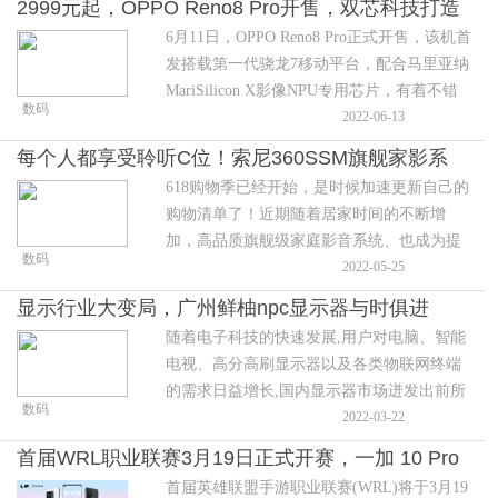
2999元起，OPPO Reno8 Pro开售，双芯科技打造
6月11日，OPPO Reno8 Pro正式开售，该机首
旗舰影像体验
发搭载第一代骁龙7移动平台，配合马里亚纳
MariSilicon X影像NPU专用芯片，有着不错
数码
的双芯人像体验。同时2999元的起售价也是
2022-06-13
足够亲民，高颜值设计和强大的影像体验吸
每个人都享受聆听C位！索尼360SSM旗舰家影系
引了很多人关注。
618购物季已经开始，是时候加速更新自己的
统大动作
购物清单了！近期随着居家时间的不断增
加，高品质旗舰级家庭影音系统、也成为提
数码
升客厅娱乐体验的优选好物。
2022-05-25
显示行业大变局，广州鲜柚npc显示器与时俱进
随着电子科技的快速发展,用户对电脑、智能
电视、高分高刷显示器以及各类物联网终端
的需求日益增长,国内显示器市场迸发出前所
数码
未有活力,越来越多的企业加入显示器阵营。
2022-03-22
首届WRL职业联赛3月19日正式开赛，一加 10 Pro
首届英雄联盟手游职业联赛(WRL)将于3月19
官方赛事用机重磅登场