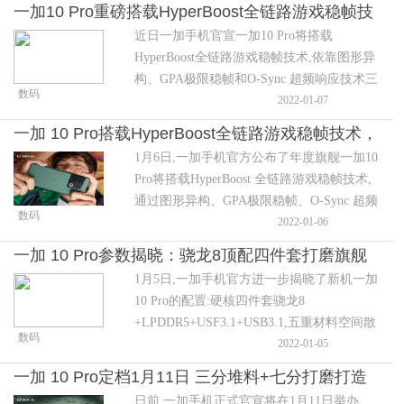
组合,拥有与摄影界传奇品牌哈苏深度合作推
一加10 Pro重磅搭载HyperBoost全链路游戏稳帧技
出的哈苏影像2.0和领先行业一代的LTPO2.0
近日一加手机官宣一加10 Pro将搭载
术，更有哈苏影像2.0
屏幕,采用芯片级游戏技术HyperBoost全链路
HyperBoost全链路游戏稳帧技术,依靠图形异
游戏稳帧技术。
构、GPA极限稳帧和O-Sync 超频响应技术三
数码
大核心技术帮助玩家们破解“慢卡顿”的老大
2022-01-07
难问题,开启手游体验新拐点。
一加 10 Pro搭载HyperBoost全链路游戏稳帧技术，
1月6日,一加手机官方公布了年度旗舰一加10
开启手游体验新拐点
Pro将搭载HyperBoost 全链路游戏稳帧技术,
通过图形异构、GPA极限稳帧、O-Sync 超频
数码
响应三大技术开启手游体验新拐点。
2022-01-06
一加 10 Pro参数揭晓：骁龙8顶配四件套打磨旗舰
1月5日,一加手机官方进一步揭晓了新机一加
性能之巅
10 Pro的配置:硬核四件套骁龙8
+LPDDR5+USF3.1+USB3.1,五重材料空间散
数码
热系统,以及电竞三WiFi天线,一加将一如既往
2022-01-05
通过对细节的极致打磨,带来全方位升级的性
一加 10 Pro定档1月11日 三分堆料+七分打磨打造
能体验,树立性能旗舰新标杆。
日前,一加手机正式官宣将在1月11日举办
性能旗舰