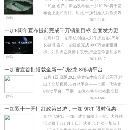
「10至 名归」新品发布会,一加10 Pro将于发
布会上正式亮相。对此,一加创始人刘作虎表
数码
示:”真旗舰,三分靠堆料,七分靠打磨。一加 10
2022-01-04
Pro将再次攀登到性能之巅,是顶级参数和极致
一加8周年宣布提前完成千万销量目标 全面发力更
打磨下的最强性能旗舰。”
12月17日,一加手机创始人刘作虎发布8周年
大市场
长微博,宣布一加提前完成1000万台销量目
标。刘作虎在微博中表示,行业竞争更加激烈
数码
之时,一加坚持做好精品积极开拓市场,提前完
2021-12-17
成了千万销量的“小目标”。
一加官宣首批搭载全新一代骁龙 8移动平台
12月 1日,高通2021 骁龙技术峰会正式召开,推
出了全新顶级5G移动平台——全新一代骁龙
8移动平台。同期一加宣布将首批搭载全新一
数码
代骁龙 8 移动平台。
2021-12-01
一加双十一开门红政策出炉，一加 9RT 限时优惠
10?月?29?日,一加正式宣布双十一亿元大补贴
3199 元起
活动将于?11 月 1 日正式开启,此次一加双十