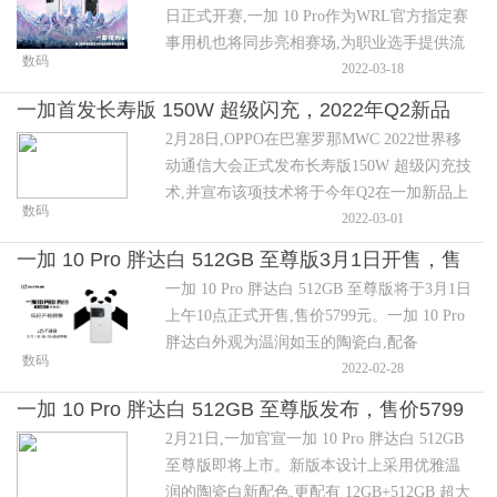
日正式开赛,一加 10 Pro作为WRL官方指定赛
事用机也将同步亮相赛场,为职业选手提供流
数码
畅持久的比赛体验,助力12支顶尖战队选手出
2022-03-18
色发挥,呈现出一场精彩绝伦的比赛。
一加首发长寿版 150W 超级闪充，2022年Q2新品
2月28日,OPPO在巴塞罗那MWC 2022世界移
上市搭载
动通信大会正式发布长寿版150W 超级闪充技
术,并宣布该项技术将于今年Q2在一加新品上
数码
首发搭载。长寿版150W 超级闪充技术不仅可
2022-03-01
以实现5分钟充至50%,更将电池寿命提升至行
一加 10 Pro 胖达白 512GB 至尊版3月1日开售，售
业标准的两倍,在保证大功率闪充的同时延长
一加 10 Pro 胖达白 512GB 至尊版将于3月1日
价5799元
电池寿命。
上午10点正式开售,售价5799元。一加 10 Pro
胖达白外观为温润如玉的陶瓷白,配备
数码
12GB+512GB超大存储组合,搭载顶级性能配
2022-02-28
置,带来非凡性能旗舰体验。
一加 10 Pro 胖达白 512GB 至尊版发布，售价5799
2月21日,一加官宣一加 10 Pro 胖达白 512GB
元
至尊版即将上市。新版本设计上采用优雅温
润的陶瓷白新配色,更配有 12GB+512GB 超大