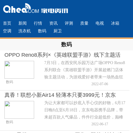
首页
新闻
行情
资讯
评测
质量
电视
冰箱
空调
洗衣机
数码
厨卫
数码
OPPO Reno8系列×《英雄联盟手游》线下主题活
7月3日，在西安民乐园万达广场OPPO Reno8
动开启，零距离感受电竞乐趣
系列联合《英雄联盟手游》开展超燃门店体
验主题活动，为游戏爱好者带来一场热血狂
数码
欢。
2022-07-06
真香！联想小新Air14 轻薄本只要3999元！京东
为让大家都可以抄底入手心仪的好物，6月17
618太狠了
日晚8点至6月18日，京东电器携手品牌，带
来超百款人气爆品，件件行业超低价，巅峰
数码
28小时“大放价”。
2022-06-17