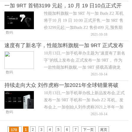
舰店、苏宁易购、一加授权线下门店等线上
一加 9RT 首销3199 元起，10 月 19 日10点正式开
线下全渠道购买。
性能加料旗舰一加 9RT 与一加 Buds Z2 耳机
售
将于10 月 19 日 10:00 正式开售,一加 9RT 售
价3299元起;一加Buds Z2 售价499 元,预售期
数码
及首销当日均享受100元优惠。用户可在欢太
2021-10-18
商城、京东商城、一加天猫旗舰店、苏宁易
速度有了新名字，性能加料旗舰一加 9RT 正式发布
购、一加授权线下门店等线上线下全渠道购
10月13日,一加手机举办主题为“速度有了新名
买。
字”的线上发布会,正式发布一加 9RT 。作为
一款性能加料旗舰,一加 9RT 搭载高通骁龙
数码
888处理器,采用120Hz三星定制的E4 OLED直
2021-10-14
屏,主摄搭载旗舰传感器 IMX766,拥有 65T 超
持续走向大众 刘作虎称一加2021年全球销量将破
级闪充和4500mAh 大电池,首批搭载ColorOS
10月13日,一加手机举办线上新品发布会,正式
千万
12系统。
发布一加 9RT 手机和一加 Buds Z2 耳机。发
布会上,一加创始人刘作虎称2021上半年一加
数码
在全球市场实现了高速增长:全球出货量同比
2021-10-14
涨幅高达257%;在竞争激烈的中国市场,一加
出货量同比增长124%。
1
2
3
4
5
6
7
下一页
尾页
170