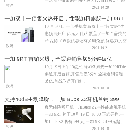
一活动不仅带来空前优惠力度,而且覆盖全品
数码
类产品,除直接优惠外还有多期免息活动,诚意
2021-10-29
十足。
一加双十一预售火热开启，性能加料旗舰一加 9RT
10 月 20 日,一加手机宣布双十一“超大杯”优
3199元起
惠预售开启,亿元大补贴,覆盖了一加全品类的
产品,除了直接优惠还有多期免息,优惠力度空
数码
前。
2021-10-21
一加 9RT 首销火爆，全渠道销售额5分钟破亿
10月19日上午10点,性能加料旗舰一加?9RT全
渠道开启首销,开售后仅5分钟全渠道销售额
破亿,首战取得开门红。
数码
2021-10-19
支持40dB主动降噪，一加 Buds Z2耳机首销 399
真无线降噪耳机一加Buds Z2与性能旗舰手机
元
一加 9RT 将于10月 19 日 10:00 正式开售,一
加Buds Z2 售价399 元;一加 9RT 3199元起。
数码
用户可在欢太商城、京东商城、一加天猫旗
2021-10-18